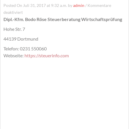
Posted On Juli 31, 2017 at 9:32 a.m. by
admin
/
Kommentare
für
deaktiviert
Dipl.-Kfm. Bodo Röse Steuerberatung Wirtschaftsprüfung
Dipl.-
Kfm.
Hohe Str. 7
Bodo
44139
Dortmund
Röse
Steuerberatung
Telefon:
0231 550060
Wirtschaftsprüfung
Webseite:
https://steuerinfo.com