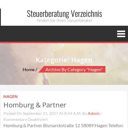
Steuerberatung Verzeichnis
Finden Sie Ihren Steuerberater
Kategorie:
Hagen
Home
Archive By Category "Hagen"
HAGEN
Homburg & Partner
Posted On September 21, 2017 At 8:54 A.m. By
Admin
/
Für
Kommentare Deaktiviert
Homburg
Homburg & Partner Bismarckstraße 12 58089 Hagen Telefon: