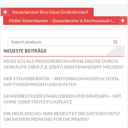
Beitragsnavigation
Steuerberater Rico Glase Großröhrsdorf
Müller Schorndanner – Steuerberater & Rechtsanwalt in Fürth
NEUESTE BEITRÄGE
MUSS ICH ALS PRIVATPERSON MEINE ERLÖSE DURCH
VERKÄUFE ÜBER Z.B. (EBAY) DEM FINANZAMT MELDEN?
DER STEUERBERATER – WEITERBILDUNGSPFLICHTEN,
HAFTUNGSFRAGEN UND KOSTEN
GEWERBESTEUER STABILISIEREN UND ERHÖHEN – MIT,
OHNE ODER TROTZ FLUGPLATZ
DIE NEUE DSGVO: WAS BEDEUTET DIE DATENSCHUTZ-
GRUNDVERORDNUNG FÜR DIE PRAXIS?