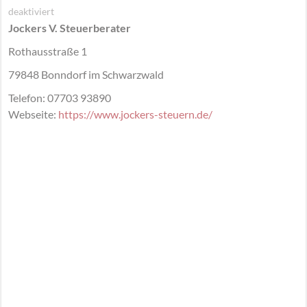
für
deaktiviert
Jockers V. Steuerberater
Jockers
V.
Rothausstraße 1
Steuerberater
79848
Bonndorf im Schwarzwald
Bonndorf
im
Telefon:
07703 93890
Schwarzwald
Webseite:
https://www.jockers-steuern.de/